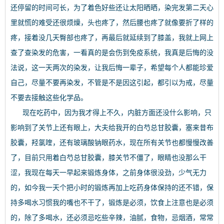
还停留的时间可长，为了着色好些还让太阳晒晒，染完发第二天心
里就慌的难受还很烦燥，头也疼了，然后腰也疼了就像要折了样的
疼，接着没几天臀部也疼了，再最后就延续到了膝盖，我就上网上
查了查染发的危害，一看真的是会伤到免疫系统，我真是后悔的没
法说，这一天两次的染发，让我后悔一辈子，希望每个人都能珍爱
自己，尽量不要再染发，不管是不是因这引起，都引以为戒，尽量
不要去接触这些化学品。
现在吃药中，因为我才得上不久，内脏方面还没什么影响，只
影响到了关节上还有眼上，大夫给我开的白芍总甘胶囊，塞来昔布
胶囊，羟氯喹，还有玻璃酸钠眼药水，现在所有关节也都慢慢改善
了，目前只用着白芍总甘胶囊，膝关节不僵了，眼睛也没那么干
涩，我现在每天一早起来锻炼身体，之前身体很没劲，少气无力
的，如今我一天个把小时的锻炼再加上吃药身体保持的还不错，保
持多喝水习惯我的嘴也不干了，锻炼是必须，饮食上注意也是必须
的，除了多喝水，还必须忌吃些辛辣，油腻，食物，忌烟酒，常常