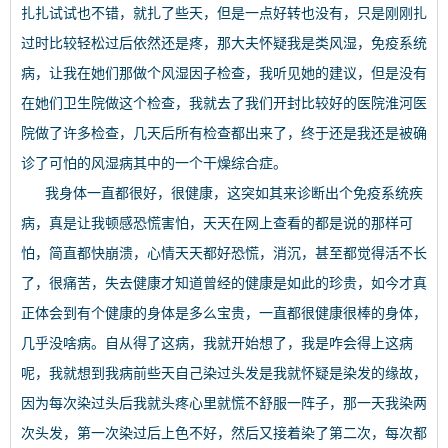
扎扎试试也不错，就扎了些天，但是一点好转也没有，只是刚刚扎
过时比较轻松过后依然还是疼，那大夫怀疑我是类风湿，免疫系统
病，让我在她们那做个风湿因子检查，我听见她的建议，但是没有
在她们卫生院做这个检查，我就去了我们开封比较好的医院淮河医
院做了许多检查，几天后所有检查都出来了，终于还是我还是被确
诊了可怕的风湿病其中的一个干燥综合症。
我身体一直都很好，很健康，这突如其来诊断出个免疫系统疾
病，真是让我顿感恐慌害怕，天天在网上查看的都是说的那样可
怕，简直都快崩溃，心情天天都好恐慌，消沉，甚至都觉得活不长
了，很痛苦，失去健康才知道曾经的健康是如此的珍贵，如今才真
正体会到有个健康的身体是多么宝贵，一直都很健康很棒的身体，
几乎没啥病。自从得了这病，我就开始想了，我是咋会得上这病
呢，我就想到我病前些天自己染过头发是我就怀疑是染发的缘故，
因为每次染过头后我就头疼心里就慌不舒服一阵子，那一天我染两
次头发，第一次染过后上色不好，然后又接着染了第二次，每次都