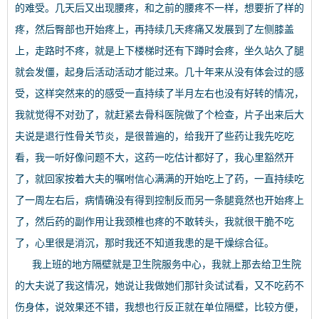
的难受。几天后又出现腰疼，和之前的腰疼不一样，想要折了样的
疼，然后臀部也开始疼上，再持续几天疼痛又发展到了左侧膝盖
上，走路时不疼，就是上下楼梯时还有下蹲时会疼，坐久站久了腿
就会发僵，起身后活动活动才能过来。几十年来从没有体会过的感
受，这样突然来的的感受一直持续了半月左右也没有好转的情况，
我就觉得不对劲了，就赶紧去骨科医院做了个检查，片子出来后大
夫说是退行性骨关节炎，是很普遍的，给我开了些药让我先吃吃
看，我一听好像问题不大，这药一吃估计都好了，我心里豁然开
了，就回家按着大夫的嘱咐信心满满的开始吃上了药，一直持续吃
了一周左右后，病情确没有得到控制反而另一条腿竟然也开始疼上
了，然后药的副作用让我颈椎也疼的不敢转头，我就很干脆不吃
了，心里很是消沉，那时我还不知道我患的是干燥综合征。
我上班的地方隔壁就是卫生院服务中心，我就上那去给卫生院
的大夫说了我这情况，她说让我做她们那针灸试试看，又不吃药不
伤身体，说效果还不错，我想也行反正就在单位隔壁，比较方便，