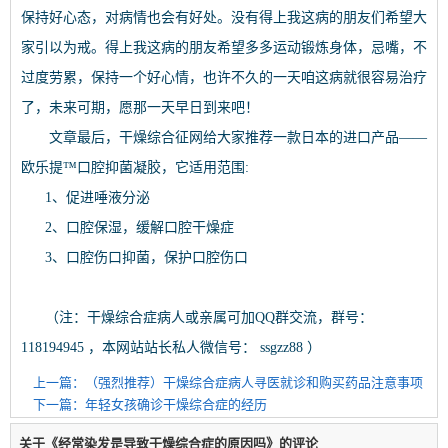
保持好心态，对病情也会有好处。没有得上我这病的朋友们希望大
家引以为戒。得上我这病的朋友希望多多运动锻炼身体，忌嘴，不
过度劳累，保持一个好心情，也许不久的一天咱这病就很容易治疗
了，未来可期，愿那一天早日到来吧！
文章最后，干燥综合征网给大家推荐一款日本的进口产品——
欧乐提™口腔抑菌凝胶，它适用范围:
1、促进唾液分泌
2、口腔保湿，缓解口腔干燥症
3、口腔伤口抑菌，保护口腔伤口
（注：干燥综合症病人或亲属可加QQ群交流，群号：
118194945 ，本网站站长私人微信号： ssgzz88 ）
上一篇：（强烈推荐）干燥综合症病人寻医就诊和购买药品注意事项
下一篇：年轻女孩确诊干燥综合症的经历
关于《经常染发是导致干燥综合症的原因吗》的评论