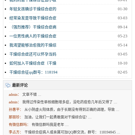
年轻女孩确诊干燥综合症的
01-30
经常染发是导致干燥综合症
03-03
（强烈推荐）干燥综合症病
09-14
一位男性病人的干燥综合症
05-23
我渴望能够治愈我的干燥综
05-14
干燥综合症还可以怀孕当妈
03-05
如何加入干燥综合症（干燥
10-10
干燥综合征qq群号：118194
02-05
最新评论
admin：
文章不错 …
admin：
我得过传染性单核细胞增多症，没吃药痊愈几年后又得了 …
孙惠平：
从小阴虚火阳体质，由于长期没有得到正确的调理，导致 …
那丽珍：
加油，让我们一起勇敢面对干燥综合征! …
有微信群吗：
有微信群吗我是老年 …
李占方：
干燥综合症病人或亲属可加QQ群交流，群号： 118194945 …