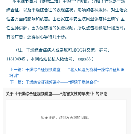
本电视节目为《健康生活》中的一个访谈，介绍了什么是干燥
综合征，以及干燥综合征的表现症状，影响的各种腺体，对生活女
性各方面的影响和危害。由石家庄平安医院风湿免疫科王晓军 主
任医师讲解，因为是链接的免费视频，所以点击视频进行播放时，
有段广告，还得耐心等待几十秒。
（注：干燥综合症病人或亲属可加QQ群交流，群号：
118194945 ，本网站站长私人微信号： ssgzz88 ）
上一篇：干燥综合征视频讲座——“北大风湿免疫科干燥综合征知识
培训”
下一篇：干燥综合征视频讲座——“解读干燥综合征”
关于《干燥综合征视频讲座——“危害女性的旱灾”》的评论
暂无评论，欢迎发表您的见解。