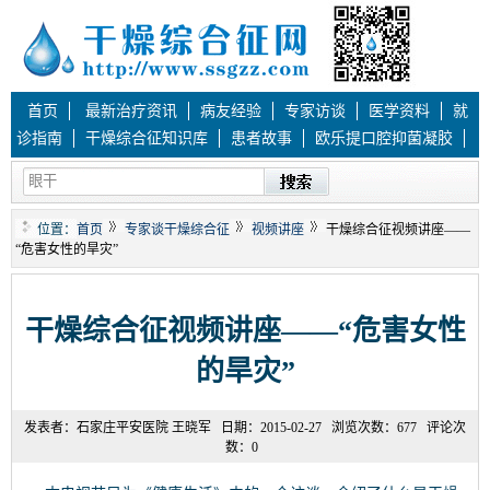
首页
最新治疗资讯
病友经验
专家访谈
医学资料
就
诊指南
干燥综合征知识库
患者故事
欧乐提口腔抑菌凝胶
位置：
首页
专家谈干燥综合征
视频讲座
干燥综合征视频讲座——
“危害女性的旱灾”
干燥综合征视频讲座——“危害女性
的旱灾”
发表者：
石家庄平安医院 王晓军
日期：
2015-02-27
浏览次数：
677
评论次
数：
0